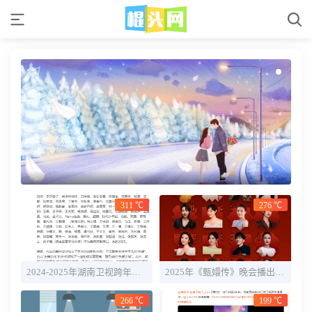
311 ℃
276 ℃
2024-2025年湖南卫视跨年晚会直播时间+全阵容明星官宣
2025年《甄嬛传》晚会播出时间几点 嘉宾名单一览
266 ℃
199 ℃