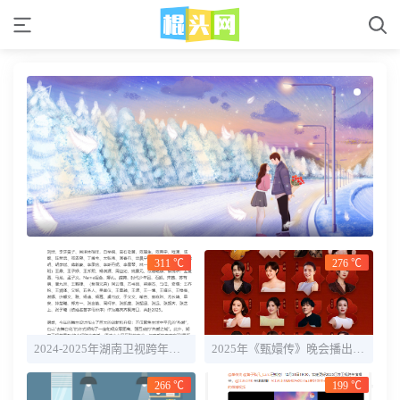
311 ℃
276 ℃
2024-2025年湖南卫视跨年晚会直播时间+全阵容明星官宣
2025年《甄嬛传》晚会播出时间几点 嘉宾名单一览
266 ℃
199 ℃