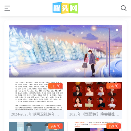
311 ℃
276 ℃
2024-2025年湖南卫视跨年晚会直播时间+全阵容明星官宣
2025年《甄嬛传》晚会播出时间几点 嘉宾名单一览
266 ℃
199 ℃