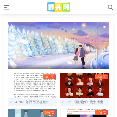
311 ℃
276 ℃
2024-2025年湖南卫视跨年晚会直播时间+全阵容明星官宣
2025年《甄嬛传》晚会播出时间几点 嘉宾名单一览
266 ℃
199 ℃