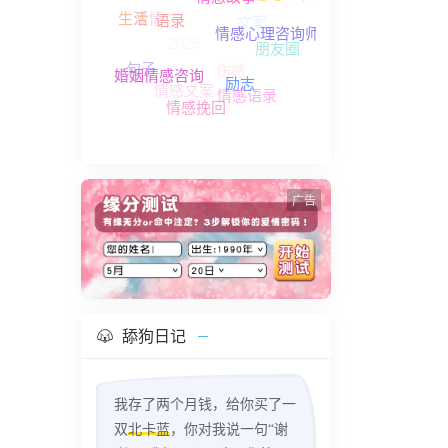
情感故事
文案
爱情
生活
2025
语录
情感心理咨询师
朋友圈
伤感
句子
情感文案
婚姻情感咨询
情感语录
励志
情感挽回
广告
舔狗日记
我存了两个月钱，给你买了一
双
北卡蓝
，你对我说一句“谢