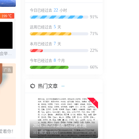
22
今日已经过去
小时
199 ℃
91%
5
这周已经过去
天
71%
7
本月已经过去
天
22%
2025年江苏卫视跨年晚会举办时间 官宣明星阵容名单
8
今年已经过去
个月
66%
广告
热门文章
1
2024-2025年湖南卫视跨年晚会直播时间+全阵容明星官宣
爱着你！
311 阅读 - 01/01