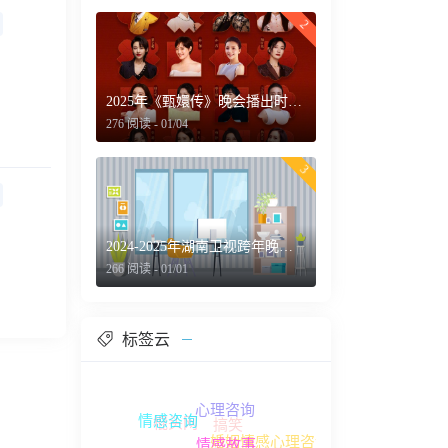
2
2025年《甄嬛传》晚会播出时间几点 嘉宾名单一览
276 阅读 - 01/04
3
2024-2025年湖南卫视跨年晚会最新消息：主持人+明星嘉宾名单
266 阅读 - 01/01
标签云
心理咨询
棍头网
搞笑
情感咨询
婚姻情感心理咨询