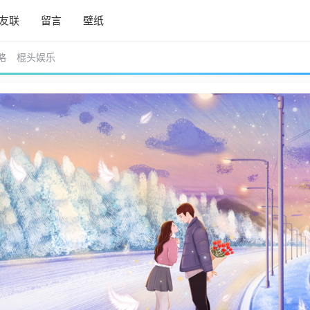
友联
留言
壁纸
略
棍头娱乐