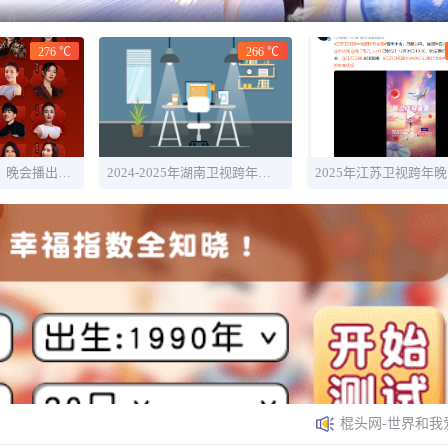
276 ℃
266 ℃
2025年《甄嬛传》晚会播出时间几点 嘉宾名单一览
2024-2025年湖南卫视跨年晚会最新消息：主持人+明星嘉宾名单
棍头网-世界和我